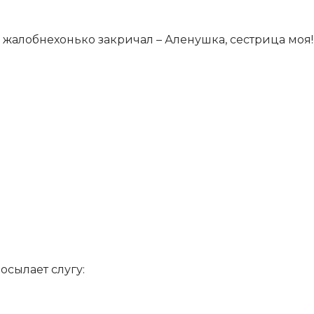
и жалобнехонько закричал – Аленушка, сестрица моя!
осылает слугу: