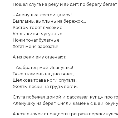
Пошел слуга на реку и видит: по берегу бегае
– Аленушка, сестрица моя!
Выплынь, выплынь на бережок…
Костры горят высокие,
Котлы кипят чугунные,
Ножи точат булатные,
Хотят меня зарезати!
А из реки ему отвечают:
– Ах, братец мой Иванушка!
Тяжел камень на дно тянет,
Шелкова трава ноги спутала,
Желты пески на грудь легли.
Слуга побежал домой и рассказал купцу про т
Аленушку на берег. Сняли камень с шеи, окуну
А козленочек от радости три раза перекинулс