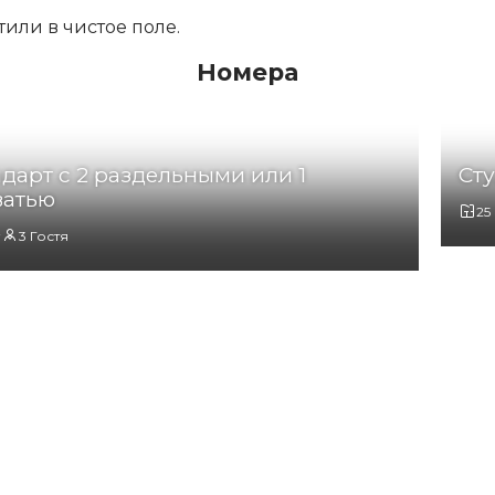
или в чистое поле.
Номера
дарт с 2 раздельными или 1
Ст
ватью
25
2
3 Гостя