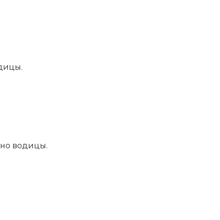
дицы.
лно водицы.