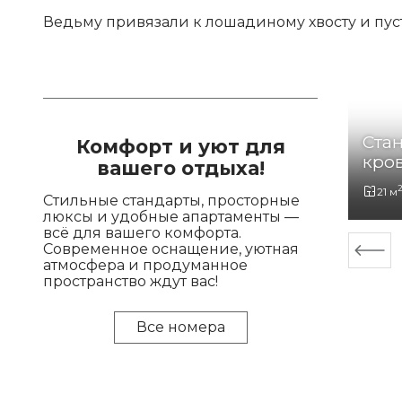
Ведьму привязали к лошадиному хвосту и пуст
 с 2 спальнями
Стан
Комфорт и уют для
кро
вашего отдыха!
4 Гостя
21 м
Стильные стандарты, просторные
люксы и удобные апартаменты —
всё для вашего комфорта.
Современное оснащение, уютная
атмосфера и продуманное
пространство ждут вас!
Все номера