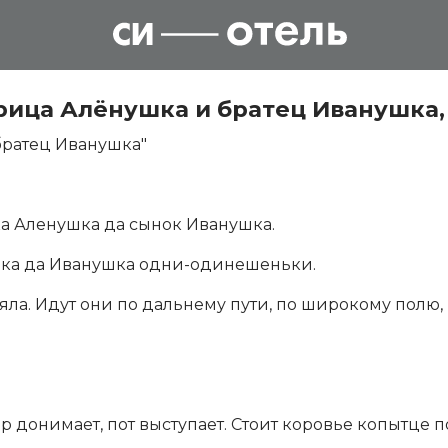
ица Алёнушка и братец Иванушка, 
братец Иванушка"
ка Аленушка да сынок Иванушка.
ушка да Иванушка одни-одинешеньки.
яла. Идут они по дальнему пути, по широкому полю,
р донимает, пот выступает. Стоит коровье копытце 