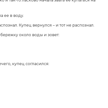
и так-то ласково начала звать ее купаться на
 ее в воду.
познал. Купец вернулся – и тот не распознал.
 бережку около воды и зовет:
ечего, купец согласился: