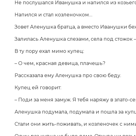
Не послушался Иванушка и напился из козьег
Напился и стал козленочком…
Зовет Аленушка братца, а вместо Иванушки бе
Залилась Аленушка слезами, села под стожок – 
В ту пору ехал мимо купец:
– О чем, красная девица, плачешь?
Рассказала ему Аленушка про свою беду.
Купец ей говорит:
– Поди за меня замуж. Я тебя наряжу в злато-с
Аленушка подумала, подумала и пошла за купц
Стали они жить-поживать, и козленочек с ним