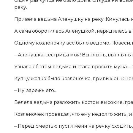
Один раз купца не было дома. Откуда ни возьм
реку.
Привела ведьма Аленушку на реку. Кинулась н
А сама оборотилась Аленушкой, нарядилась в е
Одному козленочку все было ведомо. Повесил о
– Аленушка, сестрица моя! Выплынь, выплынь
Узнала об этом ведьма и стала просить мужа –
Купцу жалко было козленочка, привык он к нему
– Ну, зарежь его…
Велела ведьма разложить костры высокие, гре
Козленочек проведал, что ему недолго жить, и
– Перед смертью пусти меня на речку сходить