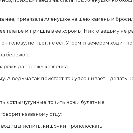
ись, приходит ведьма: стала под Аленушкино окошко 
а нее, привязала Аленушке на шею камень и бросила
е платье и пришла в ее хоромы. Никто ведьму не рас
н голову, не пьет, не ест. Утром и вечером ходит по
 на бережок…
 зарежь да зарежь козленка…
. А ведьма так пристает, так упрашивает – делать н
ть котлы чугунные, точить ножи булатные.
 говорит названому отцу:
, водицы испить, кишочки прополоскать.