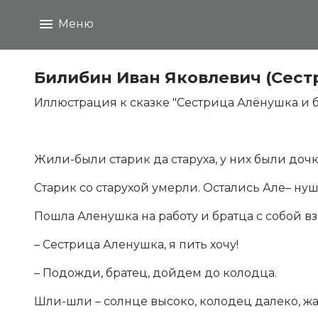
Меню
Билибин Иван Яковлевич (Сестр
Иллюстрация к сказке "Сестрица Алёнушка и 
Жили-были старик да старуха, у них были доч
Старик со старухой умерли. Остались Але– н
Пошла Аленушка на работу и братца с собой вз
– Сестрица Аленушка, я пить хочу!
– Подожди, братец, дойдем до колодца.
Шли-шли – солнце высоко, колодец далеко, жа