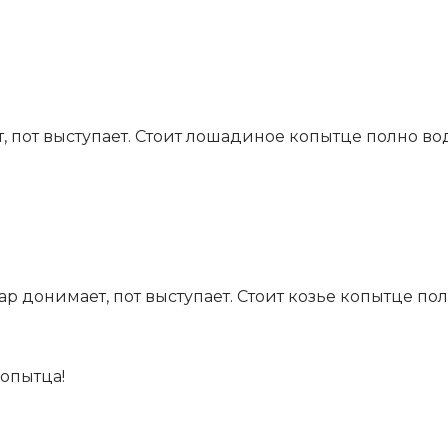
, пот выступает. Стоит лошадиное копытце полно во
жар донимает, пот выступает. Стоит козье копытце по
копытца!