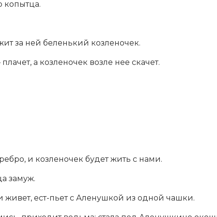
о копытца.
жит за ней беленький козленочек.
плачет, а козленочек возле нее скачет.
еребро, и козленочек будет жить с нами.
а замуж.
и живет, ест-пьет с Аленушкой из одной чашки.