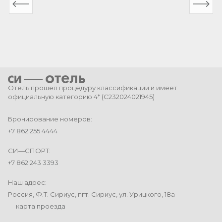
Отель прошел процедуру классификации и имеет
официальную категорию 4* (
С232024021945
)
Бронирование номеров:
+7 862 255 4444
СИ—СПОРТ:
+7 862 243 3393
Наш адрес:
Россия, Ф.Т. Сириус, пгт. Сириус, ул. Урицкого, 18а
карта проезда