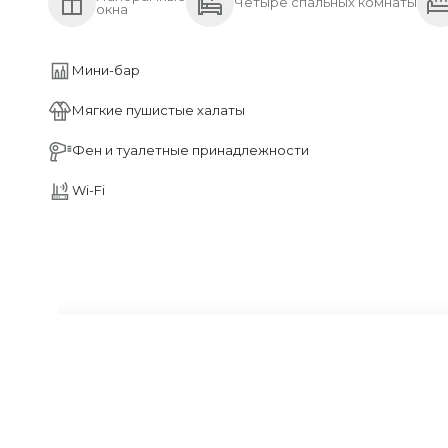
Четыре спальных комнаты
окна
Мини-бар
Мягкие пушистые халаты
Фен и туалетные принадлежности
Wi-Fi
Стандарт с 2 раздельными или 1
кроватью
2
21 м
3 Гостя