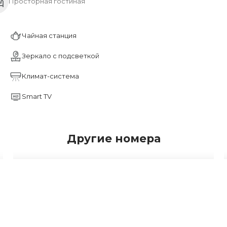
Просторная гостиная
Чайная станция
Зеркало с подсветкой
Климат-система
Smart TV
Другие номера
Студио
2
25 м
3 Гостя