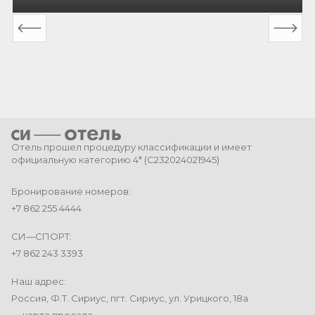
Отель прошел процедуру классификации и имеет
официальную категорию 4* (
С232024021945
)
Бронирование номеров:
+7 862 255 4444
СИ—СПОРТ:
+7 862 243 3393
Наш адрес:
Россия, Ф.Т. Сириус, пгт. Сириус, ул. Урицкого, 18а